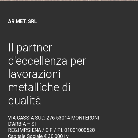
AR.MET. SRL
Il
partner
d'eccellenza
per
lavorazioni
metalliche
di
qualità
VIA CASSIA SUD, 276 53014 MONTERONI
D’ARBIA – SI
REG.IMP.SIENA / C.F. / P.I. 01001000528 –
Capitale Sociale € 30.000 i.v.