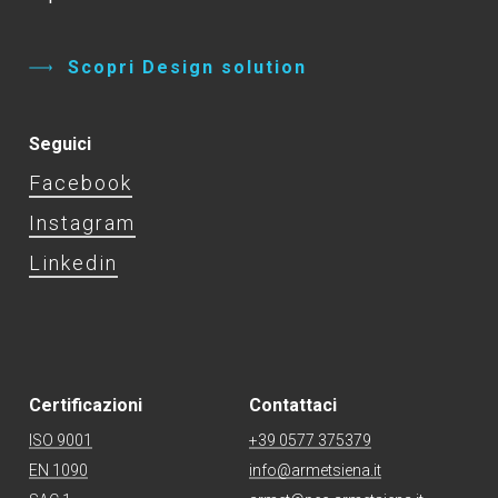
S
c
o
p
r
i
D
e
s
i
g
n
s
o
l
u
t
i
o
n
Seguici
Facebook
Instagram
Linkedin
Certificazioni
Contattaci
ISO 9001
+39 0577 375379
EN 1090
info@armetsiena.it