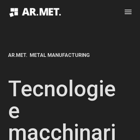
Skip
Menu
to
main
content
AR.MET. METAL MANUFACTURING
Tecnologie
e
macchinari