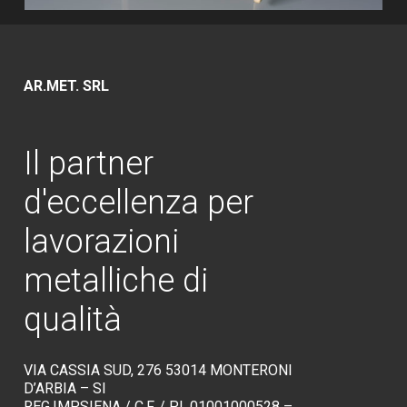
AR.MET. SRL
Il
partner
d'eccellenza
per
lavorazioni
metalliche
di
qualità
VIA CASSIA SUD, 276 53014 MONTERONI
D’ARBIA – SI
REG.IMP.SIENA / C.F. / P.I. 01001000528 –