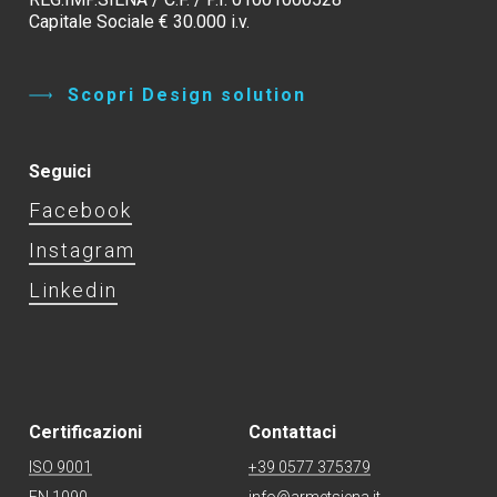
Capitale Sociale € 30.000 i.v.
S
c
o
p
r
i
D
e
s
i
g
n
s
o
l
u
t
i
o
n
Seguici
Facebook
Instagram
Linkedin
Certificazioni
Contattaci
ISO 9001
+39 0577 375379
EN 1090
info@armetsiena.it