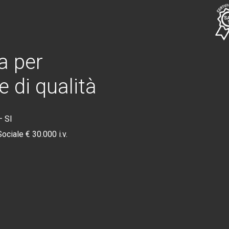
a
per
e
di
qualità
 SI
ciale € 30.000 i.v.