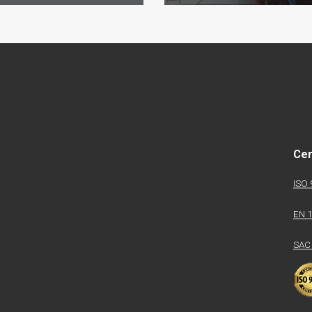
Cer
ISO 
EN 
SAC