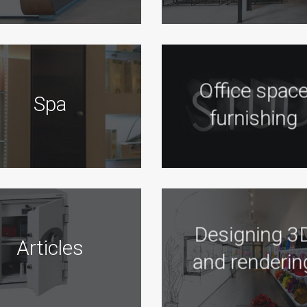
Office spac
Spa
furnishing
Designing 3
Articles
and renderin