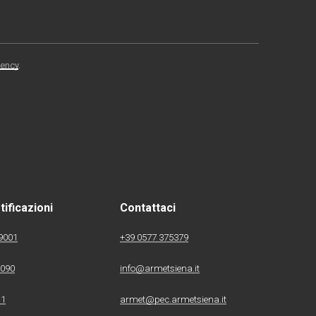
ency
.
tificazioni
Contattaci
9001
+39 0577 375379
1090
info@armetsiena.it
 1
armet@pec.armetsiena.it