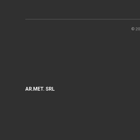
©
20
AR.MET. SRL