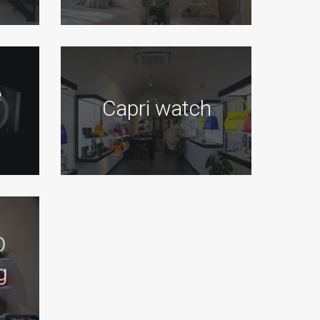
e
Capri watch
D
g