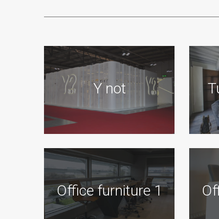
Y not
T
Office furniture 1
Of