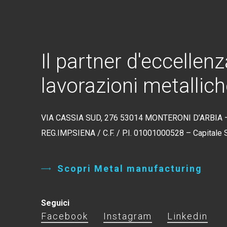
Il
partner
d'eccellenz
lavorazioni
metallich
VIA CASSIA SUD, 276 53014 MONTERONI D’ARBIA –
REG.IMP.SIENA / C.F. / P.I. 01001000528 – Capitale So
S
c
o
p
r
i
M
e
t
a
l
m
a
n
u
f
a
c
t
u
r
i
n
g
Seguici
Facebook
Instagram
Linkedin