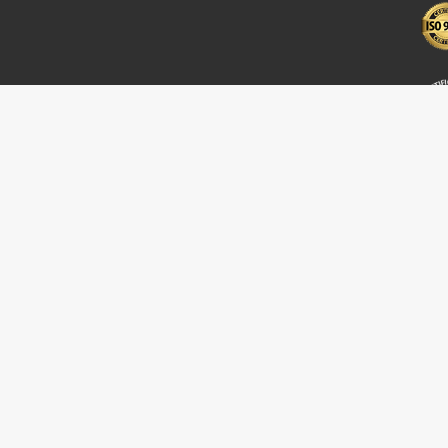
a
per
e
di
qualità
 SI
ciale € 30.000 i.v.