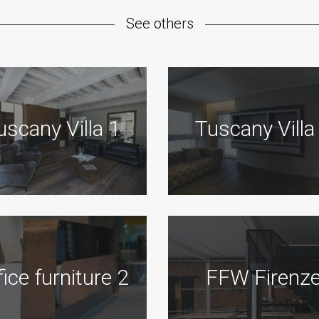
See others
uscany Villa 1
Tuscany Villa
fice furniture 2
FFW Firenz