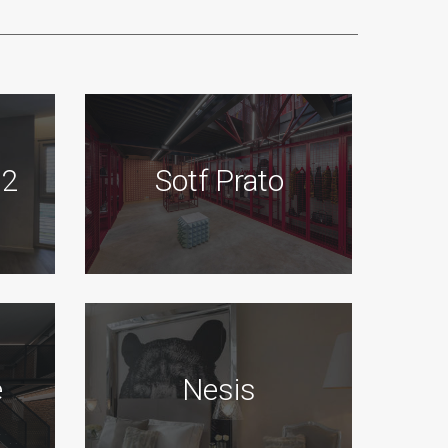
 2
Sotf Prato
e
Nesis