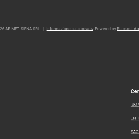
26
AR.MET. SIENA SRL |
Informazione sulla privacy
. Powered by
Blackout Ag
Cer
ISO 
EN 
SAC